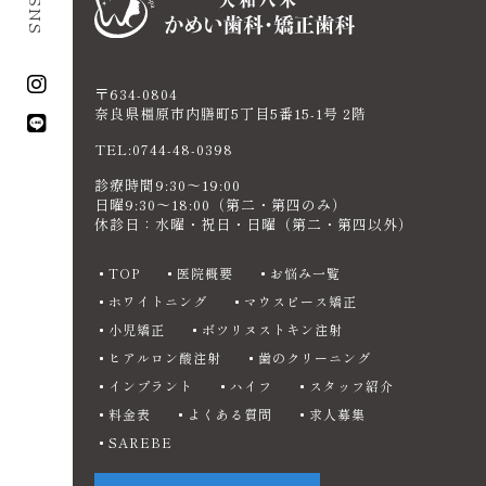
〒634-0804
奈良県橿原市内膳町5丁目5番15-1号 2階
TEL:0744-48-0398
診療時間9:30〜19:00
日曜9:30～18:00（第二・第四のみ）
休診日：水曜・祝日・日曜（第二・第四以外）
TOP
医院概要
お悩み一覧
ホワイトニング
マウスピース矯正
小児矯正
ボツリヌストキン注射
ヒアルロン酸注射
歯のクリーニング
インプラント
ハイフ
スタッフ紹介
料金表
よくある質問
求人募集
SAREBE